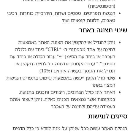
(רספונסיביות)
הנגשת תפריטים, טפסים ושדות, היררכיית כותרות, רכיבי
טאבים, חלונות קופצים ועוד
שינוי תצוגה באתר
ניתן להגדיל או להקטין את תצוגת האתר באמצעות
לחיצה על אחד מכפתורי ה- “CTRL” ביחד עם גלגלת
העכבר או ביחד עם הסימן “+” עבור הגדלה או ביחד עם
הסימן “-” עבור הקטנת התצוגה. כל לחיצה תקטין או
תגדיל את המסך בעשרה אחוזים (10%)
שינוי גודל הגופן ייעשה באמצעות שימוש בתפריט הנגישות
המצוי באתר
האתר אינו כולל הבהובים, ריצודים ותכנים בתנועה.
במקומות אשר נמצאים תכנים כאלה, ניתן לעצור אותם
בעמידה עליהם ולחיצה על העכבר
סייגים לנגישות
הנהלת האתר עושה ככל שניתן על מנת לוודא כי כלל הדפים